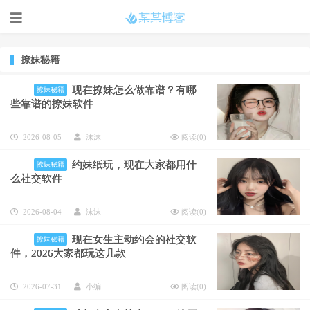
撩妹秘籍
现在撩妹怎么做靠谱？有哪
撩妹秘籍
些靠谱的撩妹软件
2026-08-05
沫沫
阅读(
0
)
约妹纸玩，现在大家都用什
撩妹秘籍
么社交软件
2026-08-04
沫沫
阅读(
0
)
现在女生主动约会的社交软
撩妹秘籍
件，2026大家都玩这几款
2026-07-31
小编
阅读(
0
)