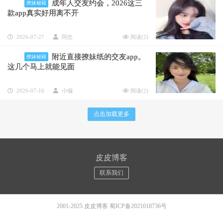
成年人交友约会，2026这三
撩妹秘籍
款app真实好用离不开
2026-07-27
阿忠
阅读(
2
)
附近直接撩妹纸的交友app。
撩妹秘籍
这几个马上就能见面
2026-07-16
小编
阅读(
2
)
点击加载更多
皮皮博客
联系我们
2001-2025 皮皮博客
蜀ICP备2021018736号