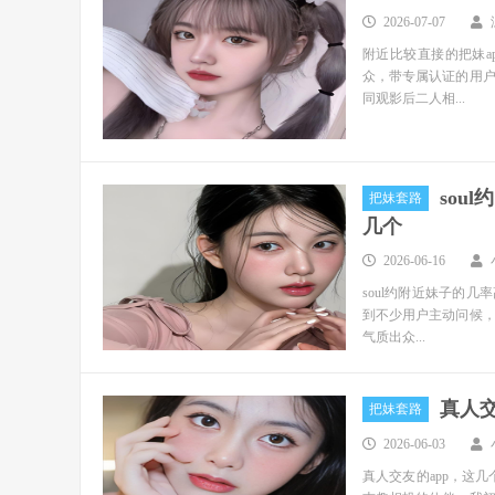
2026-07-07
附近比较直接的把妹a
众，带专属认证的用
同观影后二人相...
sou
把妹套路
几个
2026-06-16
soul约附近妹子的几
到不少用户主动问候，
气质出众...
真人交
把妹套路
2026-06-03
真人交友的app，这