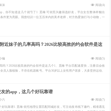
沫沫
阅读(
4
)
pp，你不知道这几个就亏了1· 觅咻 可依照兴趣筛选好友，平台女生整体样貌出
户条件更为亮眼。我曾结识一位五百米内的美术老师，对方热爱旅行与小动物，一
l约附近妹子的几率高吗？2026比较高效的约会软件是这
小编
阅读(
5
)
率高吗？2026比较高效的约会软件是这几个1、觅咻 平台匹配速度快，注册后会收
全员人脸核验，不存在机器账号。平台30岁以上女性用户居多，大多坚持运动、
友的app，这几个好玩靠谱
小六
阅读(
7
)
几个好玩靠谱1. 觅咻 依托地理位置匹配同城好友，可主动发布线下邀约，精准遇见