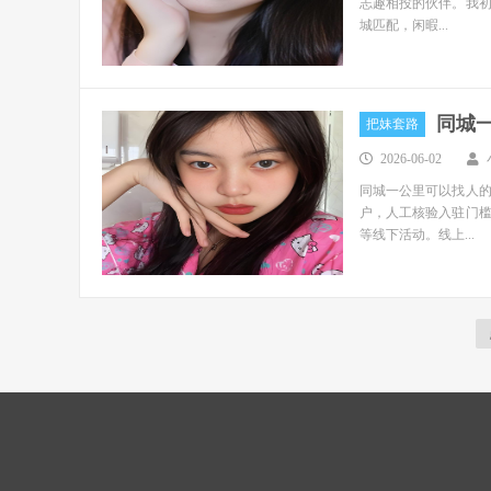
志趣相投的伙伴。我
城匹配，闲暇...
同城
把妹套路
2026-06-02
同城一公里可以找人的
户，人工核验入驻门
等线下活动。线上...