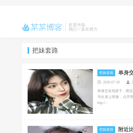
欢迎光临
我们一直在努力
把妹套路
单身
把妹套路
2026-07-30
单身交友找搭子，附近
与出差上班族，点开
http://...
附近
把妹套路