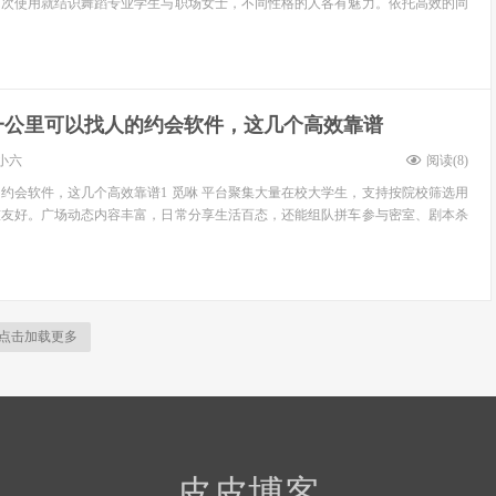
初次使用就结识舞蹈专业学生与职场女士，不同性格的人各有魅力。依托高效的同
一公里可以找人的约会软件，这几个高效靠谱
小六
阅读(
8
)
约会软件，这几个高效靠谱1 觅咻 平台聚集大量在校大学生，支持按院校筛选用
槛友好。广场动态内容丰富，日常分享生活百态，还能组队拼车参与密室、剧本杀
点击加载更多
皮皮博客