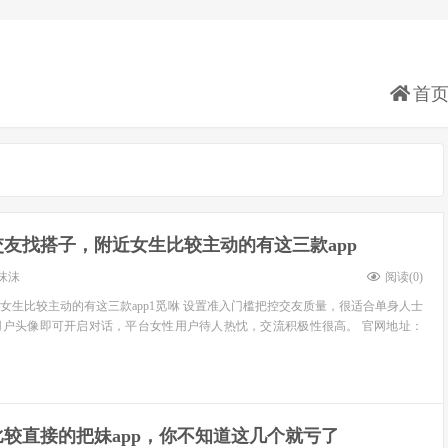
首
交友找搭子，附近女生比较主动的有这三款app
沫沫
阅读(
0
)
女生比较主动的有这三款app1觅咻 设置准入门槛把控交友质量，很适合单身人士
用户头像即可开启对话，平台女性用户待人热忱，交流积极性很高。 官网地址：
比较直接的把妹app，你不知道这几个就亏了