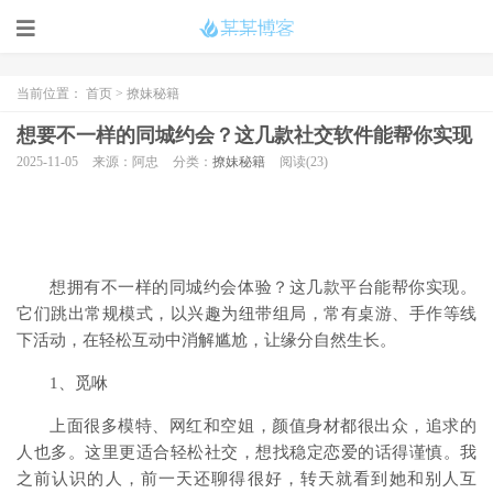
当前位置：
首页
>
撩妹秘籍
想要不一样的同城约会？这几款社交软件能帮你实现
2025-11-05
来源：阿忠
分类：
撩妹秘籍
阅读(23)
想拥有不一样的同城约会体验？这几款平台能帮你实现。
它们跳出常规模式，以兴趣为纽带组局，常有桌游、手作等线
下活动，在轻松互动中消解尴尬，让缘分自然生长。
1、觅咻
上面很多模特、网红和空姐，颜值身材都很出众，追求的
人也多。这里更适合轻松社交，想找稳定恋爱的话得谨慎。我
之前认识的人，前一天还聊得很好，转天就看到她和别人互